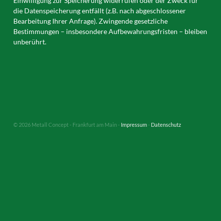
Einwilligung zur Speicherung widerrufen oder der Zweck für
die Datenspeicherung entfällt (z.B. nach abgeschlossener
Bearbeitung Ihrer Anfrage). Zwingende gesetzliche
Bestimmungen – insbesondere Aufbewahrungsfristen – bleiben
unberührt.
© 2026 Metall Concept - Frankfurt am Main -
Impressum
-
Datenschutz